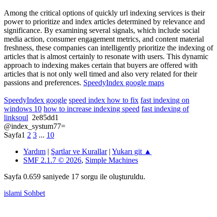
Among the critical options of quickly url indexing services is their
power to prioritize and index articles determined by relevance and
significance. By examining several signals, which include social
media action, consumer engagement metrics, and content material
freshness, these companies can intelligently prioritize the indexing of
articles that is almost certainly to resonate with users. This dynamic
approach to indexing makes certain that buyers are offered with
articles that is not only well timed and also very related for their
passions and preferences.
SpeedyIndex google maps
SpeedyIndex google
speed index how to fix
fast indexing on
windows 10
how to increase indexing speed
fast indexing of
linksoul
2e85dd1
@index_systum77=
Sayfa
1
2
3
...
10
Yardım
|
Şartlar ve Kurallar
|
Yukarı git ▲
SMF 2.1.7 © 2026
,
Simple Machines
Sayfa 0.659 saniyede 17 sorgu ile oluşturuldu.
islami Sohbet