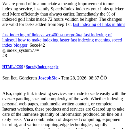
We are proud of to annunciate a meaning improvement to our
indexing service, instantly SpeedyIndex indexes your links quicker
and More efficiently than always earlier. Immediately the % of
indexed golf links inside 72 hours volition be higher. The changes
are valid for tasks added from Sep 1st.
fast indexing of links in html
fast indexing of linksys wrt400n-настройка
fast indexing of
linksoul
how to make indexing faster
fast indexing meaning
speed
index blogger
6ece442
@index_systum77=
#8
HTML / CSS
/
SpeedyIndex google
Son İleti Gönderen
JosephSic
- Tem 28, 2026, 08:37 ÖÖ
Also, rapidly link indexing services are made to scale easily with the
ever-expanding size and complexity of the web. Whether indexing
personal web pages, multimedia written content, or complete
Internet websites, these products and services are Geared up to take
care of the immense quantity of information produced on-line on a
daily basis. Via a combination of dispersed computing, equipment
learning, and various chopping-edge technologies, rapidly