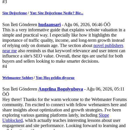
#3
Site Değerleme
/
Ynt: Site Değerleme Nedir? Bir...
Son İleti Gönderen
hudaansari
- Ağu 06, 2026, 06:46 ÖÖ
This is a very informative guide that explains website valuation in a
simple and practical way. I especially like how it highlights the
importance of traffic quality, income, and long-term growth instead
of relying only on domain age. The section about
novel publishers
near me
also reminds us that keyword relevance and user intent can
influence a site's SEO value. Overall, these tips are useful for both
buyers and sellers looking to make smarter decisions.
#4
Webmaster Sohbet
/
Ynt: Hoş geldin diyoruz
Son İleti Gönderen
Angelina Bogolyubova
- Ağu 06, 2026, 05:11
ÖÖ
Hey there! Thanks for the warm welcome to the Webmaster Forums
community. I'm excited to connect with fellow webmasters here and
share insights about optimization and growth strategies. I've been
exploring various gaming platforms lately, including
Slope
Unblocked
, which actually teaches interesting lessons about user
engagement and site performance. Looking forward to learning and