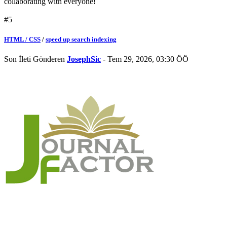
collaborating with everyone!
#5
HTML / CSS
/
speed up search indexing
Son İleti Gönderen
JosephSic
- Tem 29, 2026, 03:30 ÖÖ