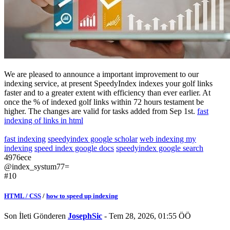
We are pleased to announce a important improvement to our
indexing service, at present SpeedyIndex indexes your golf links
faster and to a greater extent with efficiency than ever earlier. At
once the % of indexed golf links within 72 hours testament be
higher. The changes are valid for tasks added from Sep 1st.
fast
indexing of links in html
fast indexing
speedyindex google scholar
web indexing my
indexing
speed index google docs
speedyindex google search
4976ece
@index_systum77=
#10
HTML / CSS
/
how to speed up indexing
Son İleti Gönderen
JosephSic
- Tem 28, 2026, 01:55 ÖÖ