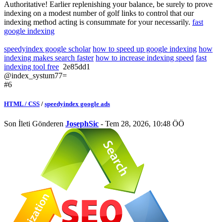
Authoritative! Earlier replenishing your balance, be surely to prove
indexing on a modest number of golf links to control that our
indexing method acting is consummate for your necessarily.
fast
google indexing
speedyindex google scholar
how to speed up google indexing
how
indexing makes search faster
how to increase indexing speed
fast
indexing tool free
2e85dd1
@index_systum77=
#6
HTML / CSS
/
speedyindex google ads
Son İleti Gönderen
JosephSic
- Tem 28, 2026, 10:48 ÖÖ