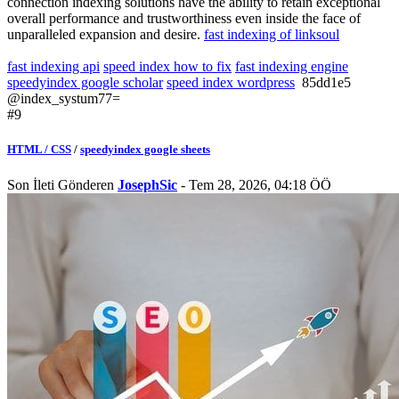
connection indexing solutions have the ability to retain exceptional
overall performance and trustworthiness even inside the face of
unparalleled expansion and desire.
fast indexing of linksoul
fast indexing api
speed index how to fix
fast indexing engine
speedyindex google scholar
speed index wordpress
85dd1e5
@index_systum77=
#9
HTML / CSS
/
speedyindex google sheets
Son İleti Gönderen
JosephSic
- Tem 28, 2026, 04:18 ÖÖ