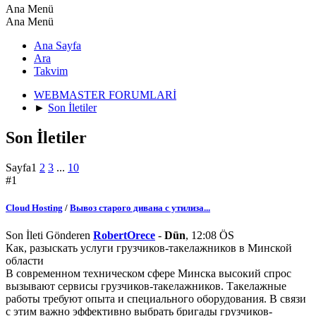
Ana Menü
Ana Menü
Ana Sayfa
Ara
Takvim
WEBMASTER FORUMLARİ
►
Son İletiler
Son İletiler
Sayfa
1
2
3
...
10
#1
Cloud Hosting
/
Вывоз старого дивана с утилиза...
Son İleti Gönderen
RobertOrece
-
Dün
, 12:08 ÖS
Как, разыскать услуги грузчиков-такелажников в Минской
области
В современном техническом сфере Минска высокий спрос
вызывают сервисы грузчиков-такелажников. Такелажные
работы требуют опыта и специального оборудования. В связи
с этим важно эффективно выбрать бригады грузчиков-