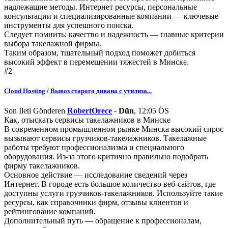
надлежащие методы. Интернет ресурсы, персональные
консультации и специализированные компании — ключевые
инструменты для успешного поиска.
Следует помнить: качество и надежность — главные критерии
выбора такелажной фирмы.
Таким образом, тщательный подход поможет добиться
высокий эффект в перемещении тяжестей в Минске.
#2
Cloud Hosting
/
Вывоз старого дивана с утилиза...
Son İleti Gönderen
RobertOrece
-
Dün
, 12:05 ÖS
Как, отыскать сервисы такелажников в Минске
В современном промышленном рынке Минска высокий спрос
вызывают сервисы грузчиков-такелажников. Такелажные
работы требуют профессионализма и специального
оборудования. Из-за этого критично правильно подобрать
фирму такелажников.
Основное действие — исследование сведений через
Интернет. В городе есть большое количество веб-сайтов, где
доступны услуги грузчиков-такелажников. Используйте такие
ресурсы, как справочники фирм, отзывы клиентов и
рейтингование компаний.
Дополнительный путь — обращение к профессионалам,