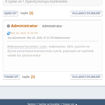
0 Üyeler ve 1 Ziyaretçi konuyu incelemekte.
Sayfa
1
AŞAĞI GIT
KULLANICI EYLEMLERI
Administrator
Administrator
Mar 26, 2026, 01:50 ÖÖ
Son düzenlenme
: Mar 26, 2026, 01:52 ÖÖ Administrator
Webmasterforumlari.com
; webmaster, SEO, yazılım ve
dijital pazarlama konularında içerik, paylaşım ve topluluk
odaklı bir platformdur.
Sayfa
1
YUKARI GIT
KULLANICI EYLEMLERI
|
|
Yardım
Şartlar ve Kurallar
Yukarı git ▲