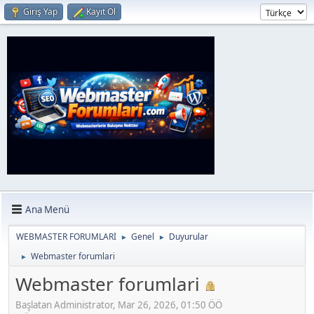
Giriş Yap
Kayıt Ol
Ana Menü
WEBMASTER FORUMLARİ
Genel
Duyurular
►
►
Webmaster forumlari
►
Webmaster forumlari
Başlatan Administrator, Mar 26, 2026, 01:50 ÖÖ