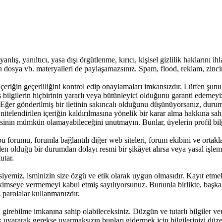
anlış, yanıltıcı, yasa dışı örgütlenme, kırıcı, kişisel gizlilik haklarını 
ren dosya vb. materyalleri de paylaşamazsınız. Spam, flood, reklam, zinc
içeriğin geçerliliğini kontrol edip onaylamaları imkansızdır. Lütfen şunu
 bilgilerin hiçbirinin yararlı veya bütünleyici olduğunu garanti edemeyiz
. Eğer gönderilmiş bir iletinin sakıncalı olduğunu düşünüyorsanız, duru
 nitelendirilen içeriğin kaldırılmasına yönelik bir karar alma hakkına s
sinin mümkün olamayabileceğini unutmayın. Bunlar, üyelerin profil bilgil
u forumu, forumla bağlantılı diğer web siteleri, forum ekibini ve ortak
den olduğu bir durumdan dolayı resmi bir şikâyet alırsa veya yasal işleml
utar.
siyemiz, isminizin size özgü ve etik olarak uygun olmasıdır. Kayıt etme
ç kimseye vermemeyi kabul etmiş sayılıyorsunuz. Bununla birlikte, başk
 parolalar kullanmanızdır.
nizi girebilme imkanına sahip olabileceksiniz. Düzgün ve tutarlı bilgiler
erek uyararak gerekse uyarmaksızın bunları gidermek için bilgilerinizi düz