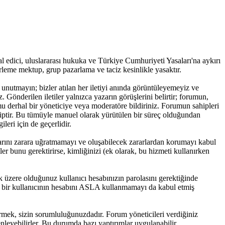
ihlal edici, uluslararası hukuka ve Türkiye Cumhuriyeti Yasaları'na aykırı
irleme mektup, grup pazarlama ve taciz kesinlikle yasaktır.
 unutmayın; bizler atılan her iletiyi anında görüntüleyemeyiz ve
. Gönderilen iletiler yalnızca yazarın görüşlerini belirtir; forumun,
mu derhal bir yöneticiye veya moderatöre bildiriniz. Forumun sahipleri
ahiptir. Bu tümüyle manuel olarak yürütülen bir süreç olduğundan
eri için de geçerlidir.
larını zarara uğratmamayı ve oluşabilecek zararlardan korumayı kabul
er bunu gerektirirse, kimliğinizi (ek olarak, bu hizmeti kullanırken
k üzere olduğunuz kullanıcı hesabınızın parolasını gerektiğinde
a bir kullanıcının hesabını ASLA kullanmamayı da kabul etmiş
 vermek, sizin sorumluluğunuzdadır. Forum yöneticileri verdiğiniz
enleyebilirler. Bu durumda bazı yaptırımlar uygulanabilir.