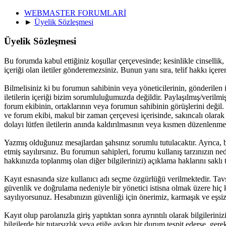
WEBMASTER FORUMLARİ
►
Üyelik Sözleşmesi
Üyelik Sözleşmesi
Bu forumda kabul ettiğiniz koşullar çerçevesinde; kesinlikle cinsellik, y
içeriği olan iletiler gönderemezsiniz. Bunun yanı sıra, telif hakkı içe
Bilmelisiniz ki bu forumun sahibinin veya yöneticilerinin, gönderilen 
iletilerin içeriği bizim sorumluluğumuzda değildir. Paylaşılmış/verilmiş
forum ekibinin, ortaklarının veya forumun sahibinin görüşlerini değil
ve forum ekibi, makul bir zaman çerçevesi içerisinde, sakıncalı olarak
dolayı lütfen iletilerin anında kaldırılmasının veya kısmen düzenlenme
Yazmış olduğunuz mesajlardan şahsınız sorumlu tutulacaktır. Ayrıca, b
etmiş sayılırsınız. Bu forumun sahipleri, forumu kullanış tarzınızın ne
hakkınızda toplanmış olan diğer bilgilerinizi) açıklama haklarını saklı t
Kayıt esnasında size kullanıcı adı seçme özgürlüğü verilmektedir. Tav
güvenlik ve doğrulama nedeniyle bir yönetici istisna olmak üzere hi
sayılıyorsunuz. Hesabınızın güvenliği için önerimiz, karmaşık ve eşsiz
Kayıt olup parolanızla giriş yaptıktan sonra ayrıntılı olarak bilgileri
bilgilerde bir tutarsızlık veya etiğe aykırı bir durum tespit ederse, g