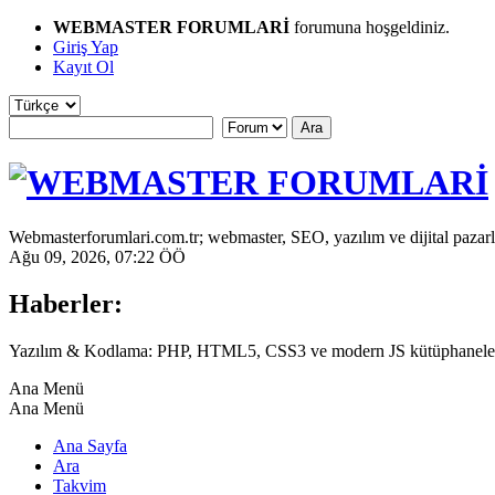
WEBMASTER FORUMLARİ
forumuna hoşgeldiniz.
Giriş Yap
Kayıt Ol
Webmasterforumlari.com.tr; webmaster, SEO, yazılım ve dijital pazarl
Ağu 09, 2026, 07:22 ÖÖ
Haberler:
Yazılım & Kodlama: PHP, HTML5, CSS3 ve modern JS kütüphaneleri
Ana Menü
Ana Menü
Ana Sayfa
Ara
Takvim