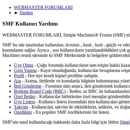
WEBMASTER FORUMLARİ
►
Yardım
SMF Kullanıcı Yardımı
WEBMASTER FORUMLARİ, Simple Machines® Forum (SMF) nin des
SMF bu site tarafından kullanılan; ücretsiz , basit , hızlı , güçlü ve etk
kurmalarını sağlar. Ayrıca , son kullanıcıların yararlanabildikleri çok 
Machines resmi sitesinde ki SMF Merkezinde ki belgelere götürecekti
Üye Olma
- Çoğu forumda kullanıcıların tam erişim hakkı kazan
Giriş Yapma
- Kayıt olunduğunda, kullanıcılar hesaplarına erişme
Profil
- Her üye kendi kişisel profiline sahiptir.
Ara
- Arama, iletilerde ve konularda bilginin bulunmasına yöneli
İleti Gönderme
- Forumun tüm amacı, ileti göndermek kullanıcıla
Bulletin Board Code (BBC)
- İletiler, az BBC ile baharatlandırıl
Özel İletiler
- Kullanıcılar birbirlerine özel mesajlar gönderebilir
Üye Listesi
- Kullanıcı listesi forumdaki tüm kullanıcıları gösteri
Takvim
- Kullanıcılar, takvim ile etkinliklerin, tatilerin, ve doğ
Özellikler
- En popüler SMF özelliklerinin bir listesi.
SMF'nin nasıl kullanılacağı hakkında daha fazla bilgi için lütfen
Simp