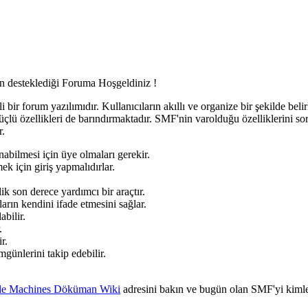
teklediği Foruma Hoşgeldiniz !
ili bir forum yazılımıdır. Kullanıcıların akıllı ve organize bir şekilde bel
güçlü özellikleri de barındırmaktadır. SMF'nin varolduğu özelliklerini soru
r.
abilmesi için üye olmaları gerekir.
k için giriş yapmalıdırlar.
k son derece yardımcı bir araçtır.
rın kendini ifade etmesini sağlar.
abilir.
.
r.
umgünlerini takip edebilir.
le Machines Döküman Wiki
adresini bakın ve bugün olan SMF'yi kimle