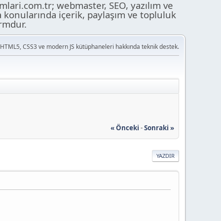
ari.com.tr; webmaster, SEO, yazılım ve
a konularında içerik, paylaşım ve topluluk
ormdur.
 HTML5, CSS3 ve modern JS kütüphaneleri hakkında teknik destek.
« Önceki
-
Sonraki »
YAZDIR