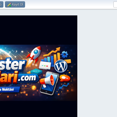
p
Kayıt Ol