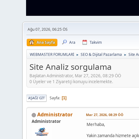
Ağu 07, 2026, 06:25 ÖS
Ana Sayfa
Ara
Takvim
WEBMASTER FORUMLARİ
SEO & Dijital Pazarlama
Site A
►
►
Site Analiz sorgulama
Başlatan Administrator, Mar 27, 2026, 08:29 ÖÖ
0 Üyeler ve 1 Ziyaretçi konuyu incelemekte.
Sayfa
1
AŞAĞI GIT
Administrator
Mar 27, 2026, 08:29 ÖÖ
Administrator
Merhaba,
Yakin zamanda hizmete açıl