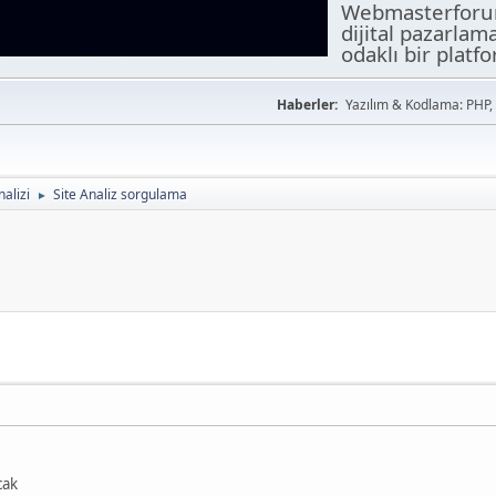
Webmasterforuml
dijital pazarlam
odaklı bir platf
Haberler:
Yazılım & Kodlama: PHP,
nalizi
Site Analiz sorgulama
►
cak