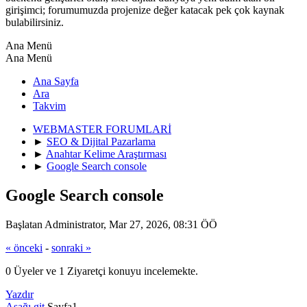
girişimci; forumumuzda projenize değer katacak pek çok kaynak
bulabilirsiniz.
Ana Menü
Ana Menü
Ana Sayfa
Ara
Takvim
WEBMASTER FORUMLARİ
►
SEO & Dijital Pazarlama
►
Anahtar Kelime Araştırması
►
Google Search console
Google Search console
Başlatan Administrator, Mar 27, 2026, 08:31 ÖÖ
« önceki
-
sonraki »
0 Üyeler ve 1 Ziyaretçi konuyu incelemekte.
Yazdır
Aşağı git
Sayfa
1