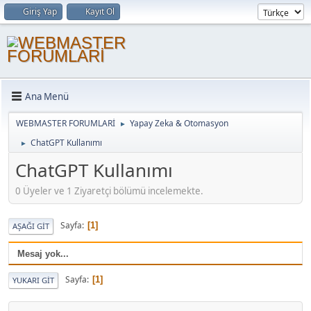
Giriş Yap
Kayıt Ol
Ana Menü
WEBMASTER FORUMLARİ
Yapay Zeka & Otomasyon
►
ChatGPT Kullanımı
►
ChatGPT Kullanımı
0 Üyeler ve 1 Ziyaretçi bölümü incelemekte.
Sayfa
1
AŞAĞI GIT
Mesaj yok...
Sayfa
1
YUKARI GIT