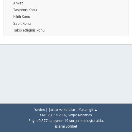
Anket
Taşınmış Konu
Kilitli Konu
Sabit Konu
Takip ettiğiniz konu
|
|
Yardım
Şartlar ve Kurallar
Yukarı git ▲
,
SMF 2.1.7 © 2026
Simple Machines
Sayfa 0.377 saniyede 19 sorgu ile oluşturuldu.
islami Sohbet