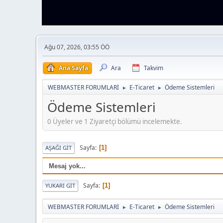
Ağu 07, 2026, 03:55 ÖÖ
Ana Sayfa
Ara
Takvim
WEBMASTER FORUMLARİ
E-Ticaret
Ödeme Sistemleri
►
►
Ödeme Sistemleri
0 Üyeler ve 1 Ziyaretçi bölümü incelemekte.
Sayfa
1
AŞAĞI GIT
Mesaj yok...
Sayfa
1
YUKARI GIT
WEBMASTER FORUMLARİ
E-Ticaret
Ödeme Sistemleri
►
►