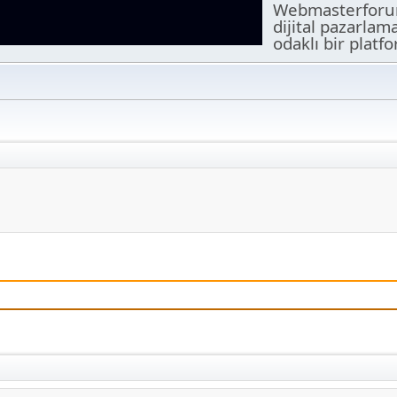
Webmasterforuml
dijital pazarlam
odaklı bir platf