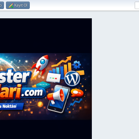
p
Kayıt Ol