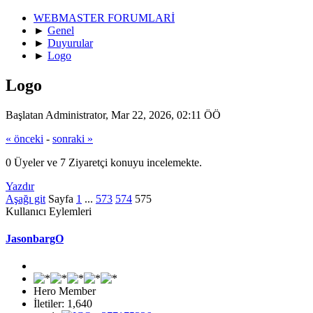
WEBMASTER FORUMLARİ
►
Genel
►
Duyurular
►
Logo
Logo
Başlatan Administrator, Mar 22, 2026, 02:11 ÖÖ
« önceki
-
sonraki »
0 Üyeler ve 7 Ziyaretçi konuyu incelemekte.
Yazdır
Aşağı git
Sayfa
1
...
573
574
575
Kullanıcı Eylemleri
JasonbargO
Hero Member
İletiler: 1,640