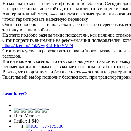
Начальный этап — поиск информации в веб-сети. Сегодня досту
как профессиональные сайты, отзывы клиентов и оценки комп
Альтернативный метод — связаться с рекомендуемыми организа
чтобы гарантировать надежную перевозку.
Один из способов — использовать агентства по перевозкам, ко
технику в вашем районе.
На этапе подбора важны такие показатели, как наличие страхо
Стоит обратить внимание на рекомендации пользователей, кот
https://dzen.ru/a/akNwjRf3rEh7VV-N
Стоимость услуг перевозки авто и аварийного вызова зависит 
расходов.
В итоге можно сказать, что отыскать надежный автовоз и эва
рекомендации знакомых — важные источники для быстрого зак
Важно, что надежность и безопасность — основные критерии пр
Тщательный выбор позволит безопасность при транспортировк
JasonbargO
Hero Member
İletiler: 1,640