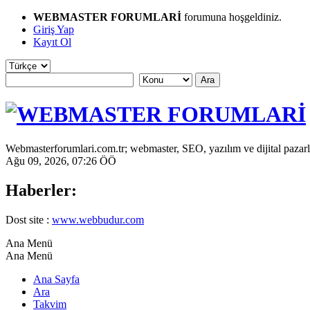
WEBMASTER FORUMLARİ
forumuna hoşgeldiniz.
Giriş Yap
Kayıt Ol
Webmasterforumlari.com.tr; webmaster, SEO, yazılım ve dijital pazarl
Ağu 09, 2026, 07:26 ÖÖ
Haberler:
Dost site :
www.webbudur.com
Ana Menü
Ana Menü
Ana Sayfa
Ara
Takvim