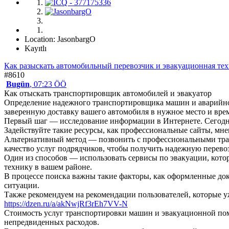
Location: JasonbargO
Kayıtlı
Как разыскать автомобильный перевозчик и эвакуационная те
#8610
Bugün
, 07:23 ÖÖ
Как отыскать транспортировщик автомобилей и эвакуатор
Определение надежного транспортировщика машин и аварийно
заверенную доставку вашего автомобиля в нужное место и вре
Первый шаг — исследование информации в Интернете. Сегодня
Задействуйте такие ресурсы, как профессиональные сайты, мне
Альтернативный метод — позвонить с профессиональными тран
качество услуг подрядчиков, чтобы получить надежную перевоз
Один из способов — использовать сервисы по эвакуации, кото
технику в вашем районе.
В процессе поиска важны такие факторы, как оформленные до
ситуации.
Также рекомендуем на рекомендации пользователей, которые уж
https://dzen.ru/a/akNwjRf3rEh7VV-N
Стоимость услуг транспортировки машин и эвакуационной помо
непредвиденных расходов.