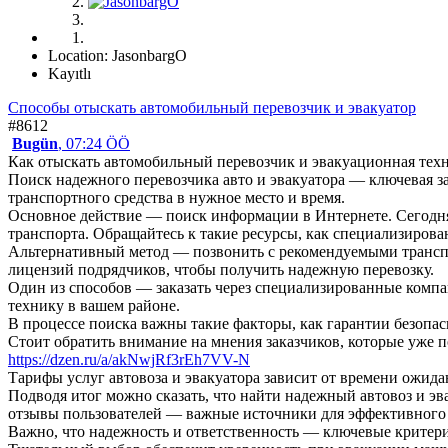
Location: JasonbargO
Kayıtlı
Способы отыскать автомобильный перевозчик и эвакуатор
#8612
Bugün
, 07:24 ÖÖ
Как отыскать автомобильный перевозчик и эвакуационная тех
Поиск надежного перевозчика авто и эвакуатора — ключевая 
транспортного средства в нужное место и время.
Основное действие — поиск информации в Интернете. Сегодня
транспорта. Обращайтесь к такие ресурсы, как специализиров
Альтернативный метод — позвонить с рекомендуемыми трансп
лицензий подрядчиков, чтобы получить надежную перевозку.
Один из способов — заказать через специализированные компа
технику в вашем районе.
В процессе поиска важны такие факторы, как гарантии безопас
Стоит обратить внимание на мнения заказчиков, которые уже 
https://dzen.ru/a/akNwjRf3rEh7VV-N
Тарифы услуг автовоза и эвакуатора зависит от времени ожида
Подводя итог можно сказать, что найти надежный автовоз и 
отзывы пользователей — важные источники для эффективного
Важно, что надежность и ответственность — ключевые критер